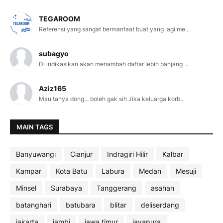
TEGAROOM
Referensi yang sangat bermanfaat buat yang lagi me...
subagyo
Di indikasikan akan menambah daftar lebih panjang ...
Aziz165
Mau tanya dong... boleh gak sih Jika keluarga korb...
MAIN TAGS
Banyuwangi
Cianjur
Indragiri Hilir
Kalbar
Kampar
Kota Batu
Labura
Medan
Mesuji
Minsel
Surabaya
Tanggerang
asahan
batanghari
batubara
blitar
deliserdang
jakarta
jambi
jawa timur
jayapura