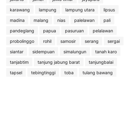
karawang
lampung
lampung utara
lipsus
madina
malang
nias
palelawan
pali
pandeglang
papua
pasuruan
pelalawan
probolinggo
rohil
samosir
serang
sergai
siantar
sidempuan
simalungun
tanah karo
tanjabtim
tanjung jabung barat
tanjungbalai
tapsel
tebingtinggi
toba
tulang bawang