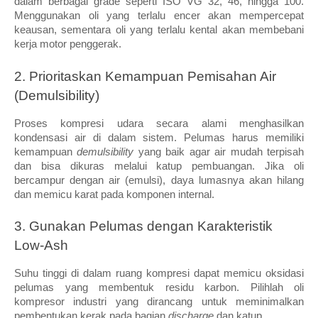
dalam berbagai grade seperti ISO VG 32, 46, hingga 100. 
Menggunakan oli yang terlalu encer akan mempercepat 
keausan, sementara oli yang terlalu kental akan membebani 
kerja motor penggerak.
2. Prioritaskan Kemampuan Pemisahan Air 
(Demulsibility)
Proses kompresi udara secara alami menghasilkan 
kondensasi air di dalam sistem. Pelumas harus memiliki 
kemampuan
 demulsibility
 yang baik agar air mudah terpisah 
dan bisa dikuras melalui katup pembuangan. Jika oli 
bercampur dengan air (emulsi), daya lumasnya akan hilang 
dan memicu karat pada komponen internal.
3. Gunakan Pelumas dengan Karakteristik 
Low-Ash
Suhu tinggi di dalam ruang kompresi dapat memicu oksidasi 
pelumas yang membentuk residu karbon. Pilihlah oli 
kompresor industri yang dirancang untuk meminimalkan 
pembentukan kerak pada bagian 
discharge
 dan katup. 