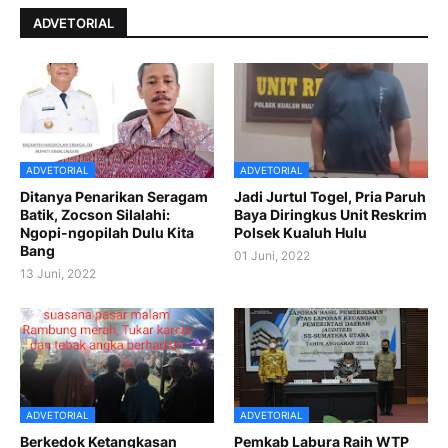
ADVETORIAL
ADVETORIAL
ADVETORIAL
Ditanya Penarikan Seragam
Jadi Jurtul Togel, Pria Paruh
Batik, Zocson Silalahi:
Baya Diringkus Unit Reskrim
Ngopi-ngopilah Dulu Kita
Polsek Kualuh Hulu
Bang
01 Juni, 2022
13 Juni, 2022
ADVETORIAL
ADVETORIAL
Berkedok Ketangkasan
Pemkab Labura Raih WTP