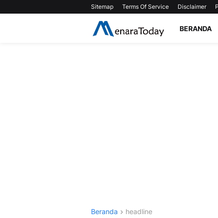
Sitemap
Terms Of Service
Disclaimer
P
BERANDA
Beranda
headline