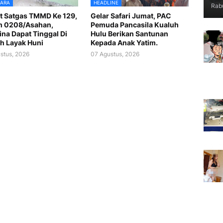
ARA
HEADLINE
Rabu
t Satgas TMMD Ke 129,
Gelar Safari Jumat, PAC
m 0208/Asahan,
Pemuda Pancasila Kualuh
na Dapat Tinggal Di
Hulu Berikan Santunan
h Layak Huni
Kepada Anak Yatim.
stus, 2026
07 Agustus, 2026