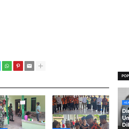
POP
HE
Di
Um
Di