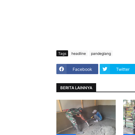
Tags
headline
pandeglang
Facebook
Twitter
BERITA LAINNYA