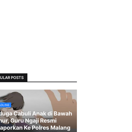
ULAR POSTS
ADLINE
duga Cabuli Anak di Bawah
ur, Guru Ngaji Resmi
laporkan Ke Polres Malang