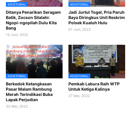
ADVETORIAL
ADVETORIAL
Ditanya Penarikan Seragam
Jadi Jurtul Togel, Pria Paruh
Batik, Zocson Silalahi:
Baya Diringkus Unit Reskrim
Ngopi-ngopilah Dulu Kita
Polsek Kualuh Hulu
Bang
01 Juni, 2022
13 Juni, 2022
ADVETORIAL
ADVETORIAL
Berkedok Ketangkasan
Pemkab Labura Raih WTP
Pasar Malam Rambung
Untuk Ketiga Kalinya
Merah Terindikasi Buka
27 Mei, 2022
Lapak Perjudian
30 Mei, 2022