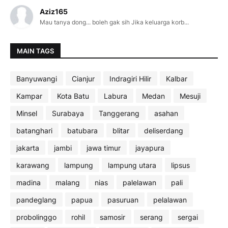
Aziz165
Mau tanya dong... boleh gak sih Jika keluarga korb...
MAIN TAGS
Banyuwangi
Cianjur
Indragiri Hilir
Kalbar
Kampar
Kota Batu
Labura
Medan
Mesuji
Minsel
Surabaya
Tanggerang
asahan
batanghari
batubara
blitar
deliserdang
jakarta
jambi
jawa timur
jayapura
karawang
lampung
lampung utara
lipsus
madina
malang
nias
palelawan
pali
pandeglang
papua
pasuruan
pelalawan
probolinggo
rohil
samosir
serang
sergai