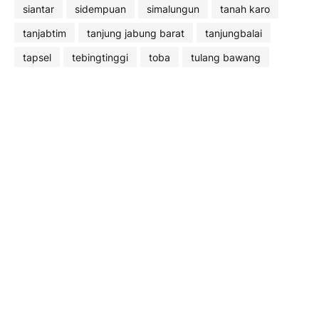
siantar
sidempuan
simalungun
tanah karo
tanjabtim
tanjung jabung barat
tanjungbalai
tapsel
tebingtinggi
toba
tulang bawang