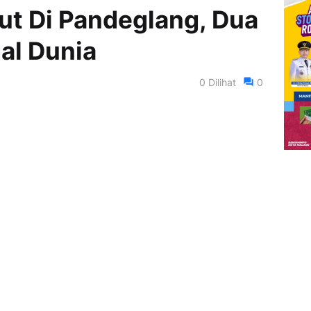
t Di Pandeglang, Dua
al Dunia
0
Dilihat
0