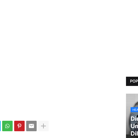
POP
HE
Di
Um
Di