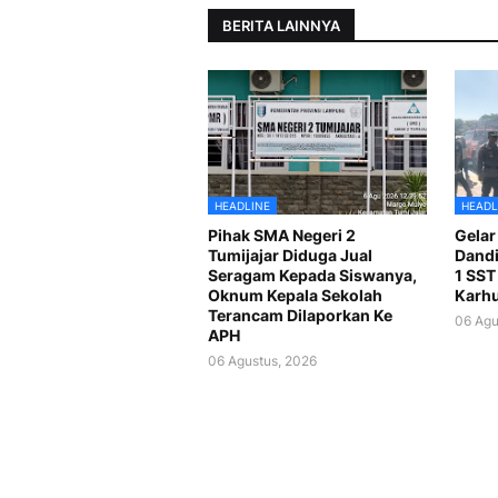
BERITA LAINNYA
HEADLINE
HEADL
Pihak SMA Negeri 2
Gelar
Tumijajar Diduga Jual
Dandi
Seragam Kepada Siswanya,
1 SST
Oknum Kepala Sekolah
Karhu
Terancam Dilaporkan Ke
06 Agu
APH
06 Agustus, 2026