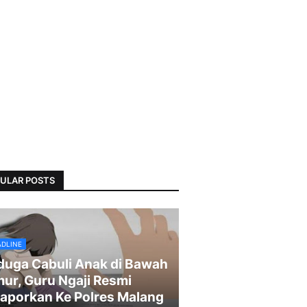
ULAR POSTS
ADLINE
duga Cabuli Anak di Bawah
ur, Guru Ngaji Resmi
laporkan Ke Polres Malang