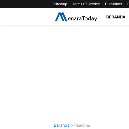
Sitemap
Terms Of Service
Disclaimer
P
BERANDA
Beranda
headline