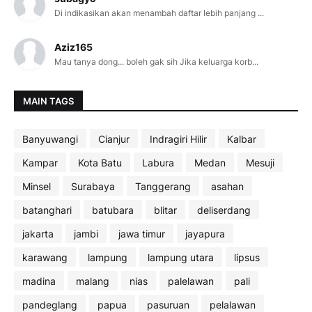
Di indikasikan akan menambah daftar lebih panjang ...
Aziz165
Mau tanya dong... boleh gak sih Jika keluarga korb...
MAIN TAGS
Banyuwangi
Cianjur
Indragiri Hilir
Kalbar
Kampar
Kota Batu
Labura
Medan
Mesuji
Minsel
Surabaya
Tanggerang
asahan
batanghari
batubara
blitar
deliserdang
jakarta
jambi
jawa timur
jayapura
karawang
lampung
lampung utara
lipsus
madina
malang
nias
palelawan
pali
pandeglang
papua
pasuruan
pelalawan