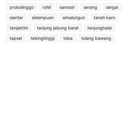
probolinggo
rohil
samosir
serang
sergai
siantar
sidempuan
simalungun
tanah karo
tanjabtim
tanjung jabung barat
tanjungbalai
tapsel
tebingtinggi
toba
tulang bawang