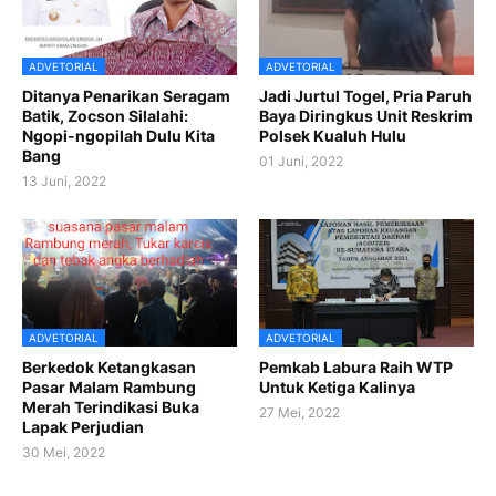
ADVETORIAL
ADVETORIAL
Ditanya Penarikan Seragam
Jadi Jurtul Togel, Pria Paruh
Batik, Zocson Silalahi:
Baya Diringkus Unit Reskrim
Ngopi-ngopilah Dulu Kita
Polsek Kualuh Hulu
Bang
01 Juni, 2022
13 Juni, 2022
ADVETORIAL
ADVETORIAL
Berkedok Ketangkasan
Pemkab Labura Raih WTP
Pasar Malam Rambung
Untuk Ketiga Kalinya
Merah Terindikasi Buka
27 Mei, 2022
Lapak Perjudian
30 Mei, 2022