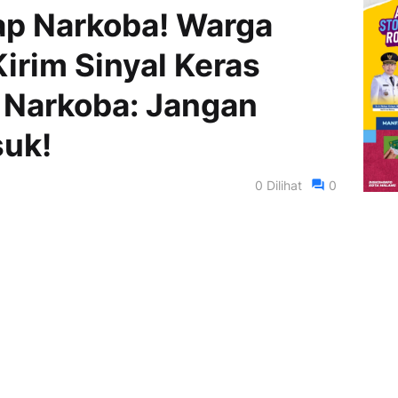
ap Narkoba! Warga
irim Sinyal Keras
 Narkoba: Jangan
uk!
0
Dilihat
0