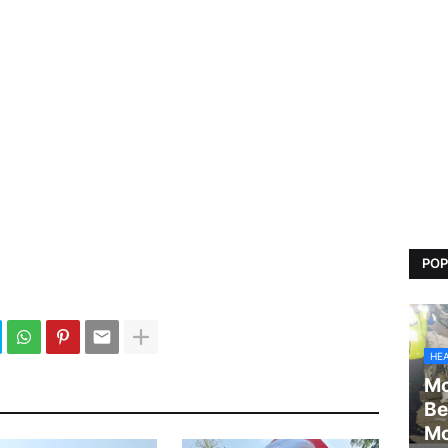
POP
HE
Mo
Be
Mo