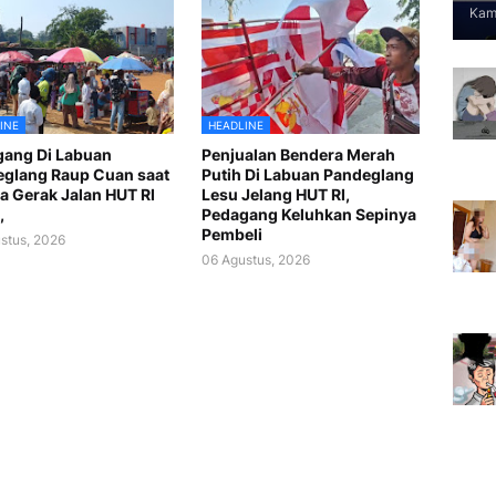
Kami
INE
HEADLINE
ang Di Labuan
Penjualan Bendera Merah
glang Raup Cuan saat
Putih Di Labuan Pandeglang
 Gerak Jalan HUT RI
Lesu Jelang HUT RI,
,
Pedagang Keluhkan Sepinya
Pembeli
stus, 2026
06 Agustus, 2026