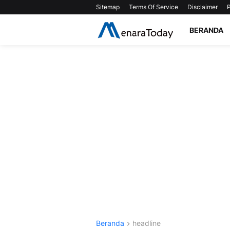
Sitemap
Terms Of Service
Disclaimer
P
BERANDA
Beranda
headline