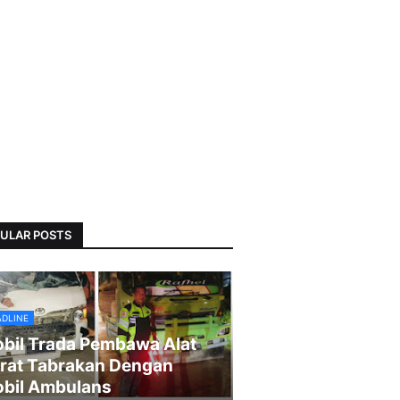
ULAR POSTS
ADLINE
bil Trada Pembawa Alat
rat Tabrakan Dengan
bil Ambulans