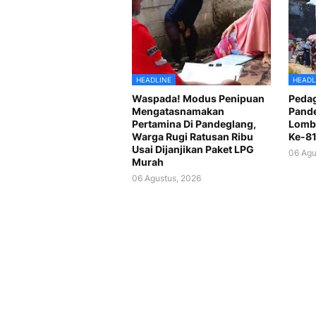
HEADLINE
HEADL
Waspada! Modus Penipuan
Pedag
Mengatasnamakan
Pande
Pertamina Di Pandeglang,
Lomba
Warga Rugi Ratusan Ribu
Ke-81
Usai Dijanjikan Paket LPG
06 Agu
Murah
06 Agustus, 2026