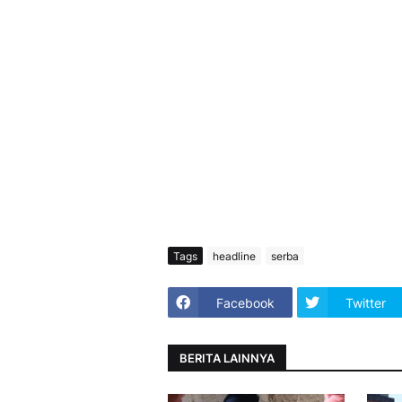
Tags
headline
serba
Facebook
Twitter
BERITA LAINNYA