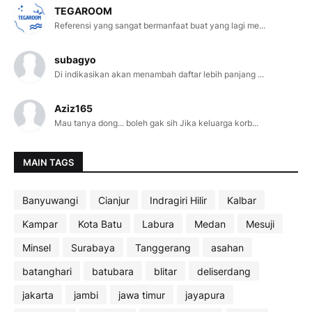
TEGAROOM
Referensi yang sangat bermanfaat buat yang lagi me...
subagyo
Di indikasikan akan menambah daftar lebih panjang ...
Aziz165
Mau tanya dong... boleh gak sih Jika keluarga korb...
MAIN TAGS
Banyuwangi
Cianjur
Indragiri Hilir
Kalbar
Kampar
Kota Batu
Labura
Medan
Mesuji
Minsel
Surabaya
Tanggerang
asahan
batanghari
batubara
blitar
deliserdang
jakarta
jambi
jawa timur
jayapura