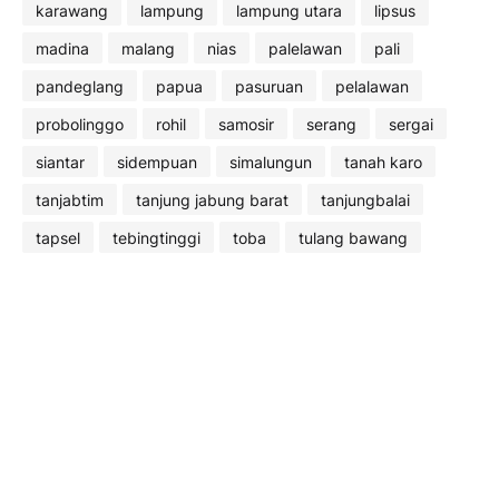
karawang
lampung
lampung utara
lipsus
madina
malang
nias
palelawan
pali
pandeglang
papua
pasuruan
pelalawan
probolinggo
rohil
samosir
serang
sergai
siantar
sidempuan
simalungun
tanah karo
tanjabtim
tanjung jabung barat
tanjungbalai
tapsel
tebingtinggi
toba
tulang bawang