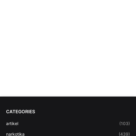
CATEGORIES
artikel
(103)
narkotika
(439)