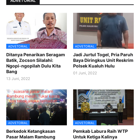
ADVETORIAL
ADVETORIAL
ADVETORIAL
Ditanya Penarikan Seragam
Jadi Jurtul Togel, Pria Paruh
Batik, Zocson Silalahi:
Baya Diringkus Unit Reskrim
Ngopi-ngopilah Dulu Kita
Polsek Kualuh Hulu
Bang
01 Juni, 2022
13 Juni, 2022
ADVETORIAL
ADVETORIAL
Berkedok Ketangkasan
Pemkab Labura Raih WTP
Pasar Malam Rambung
Untuk Ketiga Kalinya