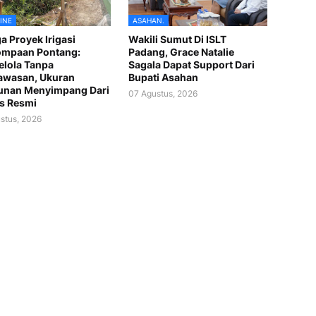
INE
ASAHAN.
a Proyek Irigasi
Wakili Sumut Di ISLT
ompaan Pontang:
Padang, Grace Natalie
lola Tanpa
Sagala Dapat Support Dari
awasan, Ukuran
Bupati Asahan
unan Menyimpang Dari
07 Agustus, 2026
s Resmi
stus, 2026