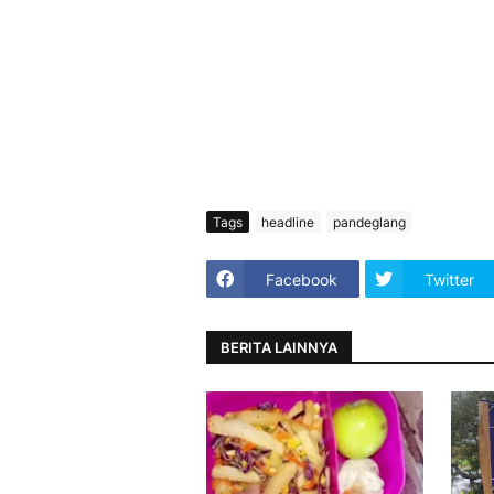
Tags
headline
pandeglang
Facebook
Twitter
BERITA LAINNYA