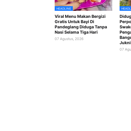
HEADLINE
HEADL
Viral Menu Makan Bergizi
Didug
Gratis Untuk Bayi Di
Perp
Pandeglang Diduga Tanpa
Swake
Nasi Selama Tiga Hari
Peng
Bang
07 Agustus, 2026
Jukni
07 Agu