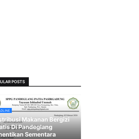
ULAR POSTS
ADLINE
stribusi Makanan Bergizi
atis Di Pandeglang
hentikan Sementara