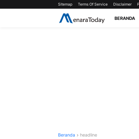
Sitemap
Terms Of Service
Disclaimer
P
BERANDA
Beranda
headline