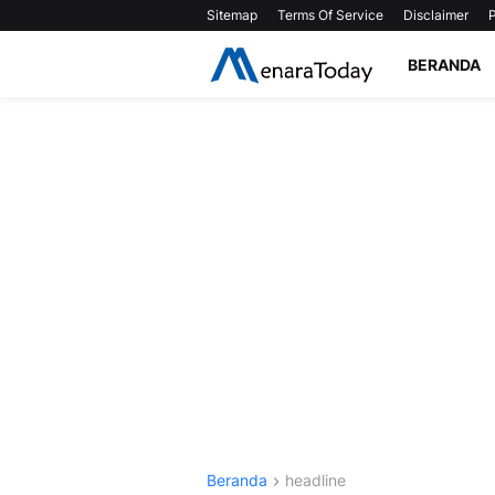
Sitemap
Terms Of Service
Disclaimer
P
BERANDA
Beranda
headline