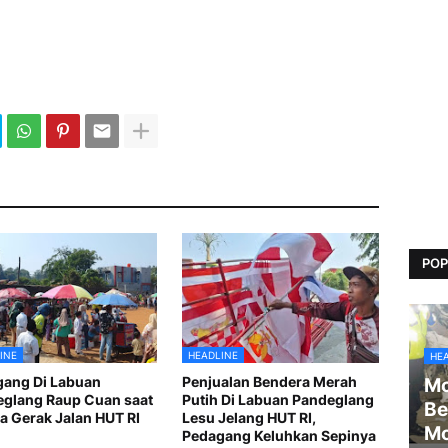
POP
INE
HEADLINE
HE
ang Di Labuan
Penjualan Bendera Merah
Mo
glang Raup Cuan saat
Putih Di Labuan Pandeglang
Be
 Gerak Jalan HUT RI
Lesu Jelang HUT RI,
Mo
1
Pedagang Keluhkan Sepinya