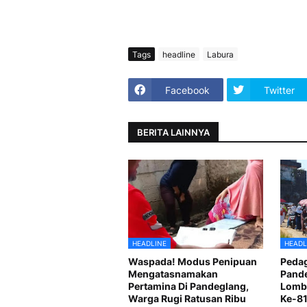
Tags
headline
Labura
Facebook
Twitter
BERITA LAINNYA
HEADLINE
HEADL
Waspada! Modus Penipuan
Pedag
Mengatasnamakan
Pande
Pertamina Di Pandeglang,
Lomba
Warga Rugi Ratusan Ribu
Ke-8