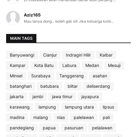
Aziz165
Mau tanya dong... boleh gak sih Jika keluarga korb...
MAIN TAGS
Banyuwangi
Cianjur
Indragiri Hilir
Kalbar
Kampar
Kota Batu
Labura
Medan
Mesuji
Minsel
Surabaya
Tanggerang
asahan
batanghari
batubara
blitar
deliserdang
jakarta
jambi
jawa timur
jayapura
karawang
lampung
lampung utara
lipsus
madina
malang
nias
palelawan
pali
pandeglang
papua
pasuruan
pelalawan