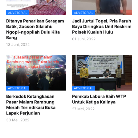
ADVETORIAL
ADVETORIAL
Ditanya Penarikan Seragam
Jadi Jurtul Togel, Pria Paruh
Batik, Zocson Silalahi:
Baya Diringkus Unit Reskrim
Ngopi-ngopilah Dulu Kita
Polsek Kualuh Hulu
Bang
01 Juni, 2022
13 Juni, 2022
ADVETORIAL
ADVETORIAL
Berkedok Ketangkasan
Pemkab Labura Raih WTP
Pasar Malam Rambung
Untuk Ketiga Kalinya
Merah Terindikasi Buka
27 Mei, 2022
Lapak Perjudian
30 Mei, 2022