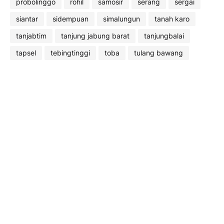
probolinggo
rohil
samosir
serang
sergai
siantar
sidempuan
simalungun
tanah karo
tanjabtim
tanjung jabung barat
tanjungbalai
tapsel
tebingtinggi
toba
tulang bawang