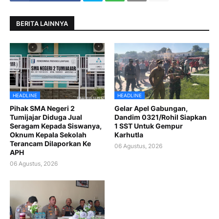
BERITA LAINNYA
HEADLINE
HEADLINE
Pihak SMA Negeri 2
Gelar Apel Gabungan,
Tumijajar Diduga Jual
Dandim 0321/Rohil Siapkan
Seragam Kepada Siswanya,
1 SST Untuk Gempur
Oknum Kepala Sekolah
Karhutla
Terancam Dilaporkan Ke
06 Agustus, 2026
APH
06 Agustus, 2026