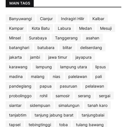
MAIN TAGS
Banyuwangi
Cianjur
Indragiri Hilir
Kalbar
Kampar
Kota Batu
Labura
Medan
Mesuji
Minsel
Surabaya
Tanggerang
asahan
batanghari
batubara
blitar
deliserdang
jakarta
jambi
jawa timur
jayapura
karawang
lampung
lampung utara
lipsus
madina
malang
nias
palelawan
pali
pandeglang
papua
pasuruan
pelalawan
probolinggo
rohil
samosir
serang
sergai
siantar
sidempuan
simalungun
tanah karo
tanjabtim
tanjung jabung barat
tanjungbalai
tapsel
tebingtinggi
toba
tulang bawang