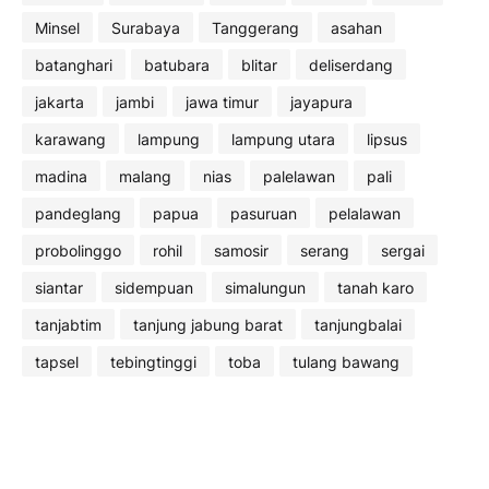
Minsel
Surabaya
Tanggerang
asahan
batanghari
batubara
blitar
deliserdang
jakarta
jambi
jawa timur
jayapura
karawang
lampung
lampung utara
lipsus
madina
malang
nias
palelawan
pali
pandeglang
papua
pasuruan
pelalawan
probolinggo
rohil
samosir
serang
sergai
siantar
sidempuan
simalungun
tanah karo
tanjabtim
tanjung jabung barat
tanjungbalai
tapsel
tebingtinggi
toba
tulang bawang