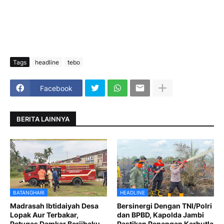
Tags
headline
tebo
Facebook
BERITA LAINNYA
BATANGHARI
HEADLINE
Madrasah Ibtidaiyah Desa
Bersinergi Dengan TNI/Polri
Lopak Aur Terbakar,
dan BPBD, Kapolda Jambi
Petugas Damkar Berjibaku
Pastikan Penangan Karhutla