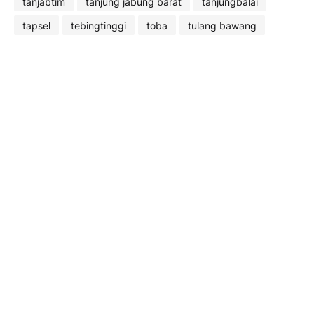
tanjabtim
tanjung jabung barat
tanjungbalai
tapsel
tebingtinggi
toba
tulang bawang