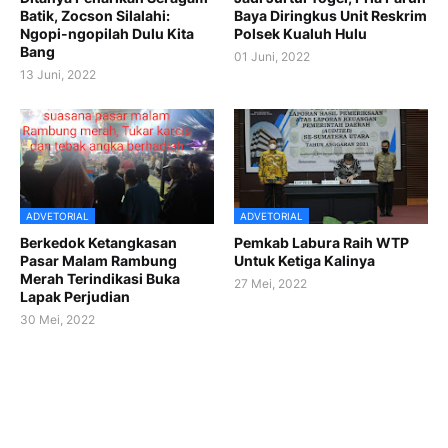
Batik, Zocson Silalahi:
Baya Diringkus Unit Reskrim
Ngopi-ngopilah Dulu Kita
Polsek Kualuh Hulu
Bang
01 Juni, 2022
13 Juni, 2022
ADVETORIAL
ADVETORIAL
Berkedok Ketangkasan
Pemkab Labura Raih WTP
Pasar Malam Rambung
Untuk Ketiga Kalinya
Merah Terindikasi Buka
27 Mei, 2022
Lapak Perjudian
30 Mei, 2022