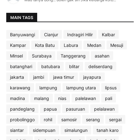
MAIN TAGS
Banyuwangi
Cianjur
Indragiri Hilir
Kalbar
Kampar
Kota Batu
Labura
Medan
Mesuji
Minsel
Surabaya
Tanggerang
asahan
batanghari
batubara
blitar
deliserdang
jakarta
jambi
jawa timur
jayapura
karawang
lampung
lampung utara
lipsus
madina
malang
nias
palelawan
pali
pandeglang
papua
pasuruan
pelalawan
probolinggo
rohil
samosir
serang
sergai
siantar
sidempuan
simalungun
tanah karo