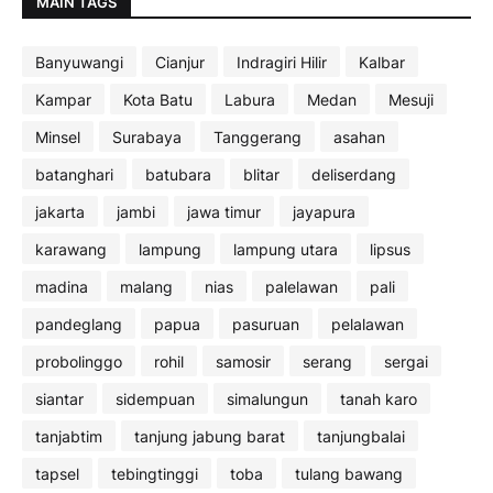
MAIN TAGS
Banyuwangi
Cianjur
Indragiri Hilir
Kalbar
Kampar
Kota Batu
Labura
Medan
Mesuji
Minsel
Surabaya
Tanggerang
asahan
batanghari
batubara
blitar
deliserdang
jakarta
jambi
jawa timur
jayapura
karawang
lampung
lampung utara
lipsus
madina
malang
nias
palelawan
pali
pandeglang
papua
pasuruan
pelalawan
probolinggo
rohil
samosir
serang
sergai
siantar
sidempuan
simalungun
tanah karo
tanjabtim
tanjung jabung barat
tanjungbalai
tapsel
tebingtinggi
toba
tulang bawang