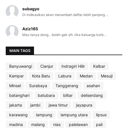
subagyo
Di indikasikan akan menambah daftar lebih panjang ...
Aziz165
Mau tanya dong... boleh gak sih Jika keluarga korb...
MAIN TAGS
Banyuwangi
Cianjur
Indragiri Hilir
Kalbar
Kampar
Kota Batu
Labura
Medan
Mesuji
Minsel
Surabaya
Tanggerang
asahan
batanghari
batubara
blitar
deliserdang
jakarta
jambi
jawa timur
jayapura
karawang
lampung
lampung utara
lipsus
madina
malang
nias
palelawan
pali