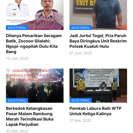
ADVETORIAL
ADVETORIAL
Ditanya Penarikan Seragam
Jadi Jurtul Togel, Pria Paruh
Batik, Zocson Silalahi:
Baya Diringkus Unit Reskrim
Ngopi-ngopilah Dulu Kita
Polsek Kualuh Hulu
Bang
01 Juni, 2022
13 Juni, 2022
ADVETORIAL
ADVETORIAL
Berkedok Ketangkasan
Pemkab Labura Raih WTP
Pasar Malam Rambung
Untuk Ketiga Kalinya
Merah Terindikasi Buka
27 Mei, 2022
Lapak Perjudian
30 Mei, 2022