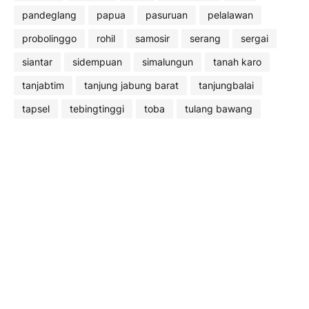
pandeglang
papua
pasuruan
pelalawan
probolinggo
rohil
samosir
serang
sergai
siantar
sidempuan
simalungun
tanah karo
tanjabtim
tanjung jabung barat
tanjungbalai
tapsel
tebingtinggi
toba
tulang bawang