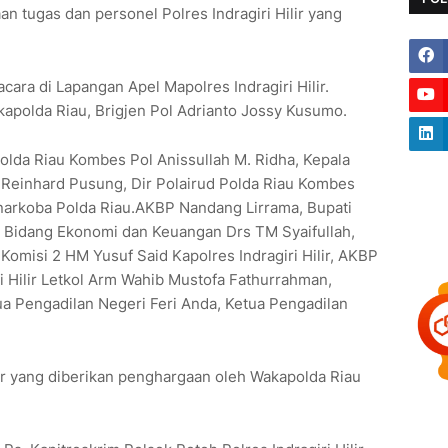
n tugas dan personel Polres Indragiri Hilir yang
cara di Lapangan Apel Mapolres Indragiri Hilir.
apolda Riau, Brigjen Pol Adrianto Jossy Kusumo.
Polda Riau Kombes Pol Anissullah M. Ridha, Kepala
t Reinhard Pusung, Dir Polairud Polda Riau Kombes
snarkoba Polda Riau.AKBP Nandang Lirrama, Bupati
pati Bidang Ekonomi dan Keuangan Drs TM Syaifullah,
 Komisi 2 HM Yusuf Said Kapolres Indragiri Hilir, AKBP
i Hilir Letkol Arm Wahib Mustofa Fathurrahman,
ua Pengadilan Negeri Feri Anda, Ketua Pengadilan
lir yang diberikan penghargaan oleh Wakapolda Riau