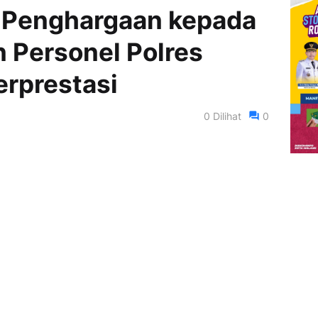
i Penghargaan kepada
 Personel Polres
Berprestasi
0
Dilihat
0