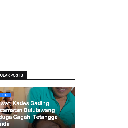
ULAR POSTS
ADLINE
wat, Kades Gading
camatan Bululawang
duga Gagahi Tetangga
ndiri