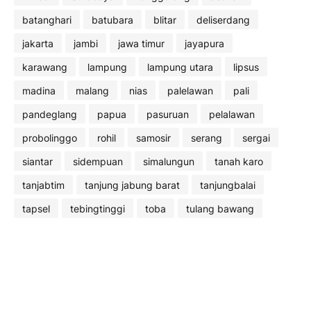
batanghari
batubara
blitar
deliserdang
jakarta
jambi
jawa timur
jayapura
karawang
lampung
lampung utara
lipsus
madina
malang
nias
palelawan
pali
pandeglang
papua
pasuruan
pelalawan
probolinggo
rohil
samosir
serang
sergai
siantar
sidempuan
simalungun
tanah karo
tanjabtim
tanjung jabung barat
tanjungbalai
tapsel
tebingtinggi
toba
tulang bawang