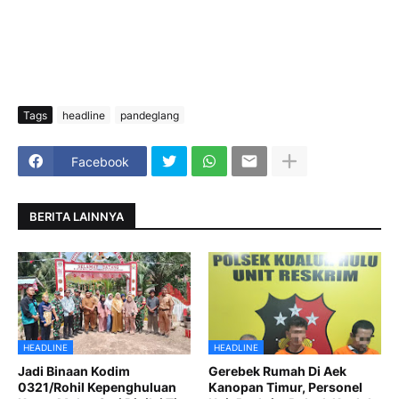
Tags
headline
pandeglang
Facebook
BERITA LAINNYA
HEADLINE
HEADLINE
Jadi Binaan Kodim
Gerebek Rumah Di Aek
0321/Rohil Kepenghuluan
Kanopan Timur, Personel