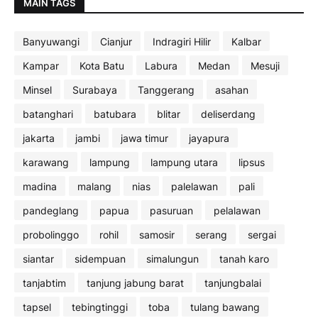
MAIN TAGS
Banyuwangi
Cianjur
Indragiri Hilir
Kalbar
Kampar
Kota Batu
Labura
Medan
Mesuji
Minsel
Surabaya
Tanggerang
asahan
batanghari
batubara
blitar
deliserdang
jakarta
jambi
jawa timur
jayapura
karawang
lampung
lampung utara
lipsus
madina
malang
nias
palelawan
pali
pandeglang
papua
pasuruan
pelalawan
probolinggo
rohil
samosir
serang
sergai
siantar
sidempuan
simalungun
tanah karo
tanjabtim
tanjung jabung barat
tanjungbalai
tapsel
tebingtinggi
toba
tulang bawang