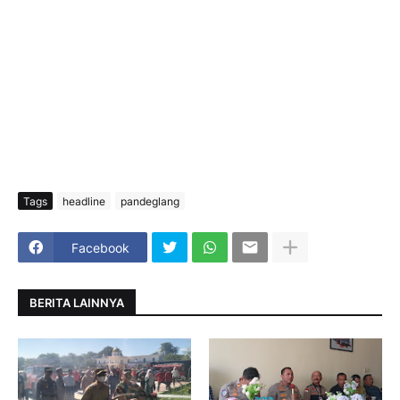
Tags
headline
pandeglang
Facebook
BERITA LAINNYA