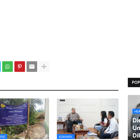
POP
HE
Di
Um
Di
INE
ASAHAN.