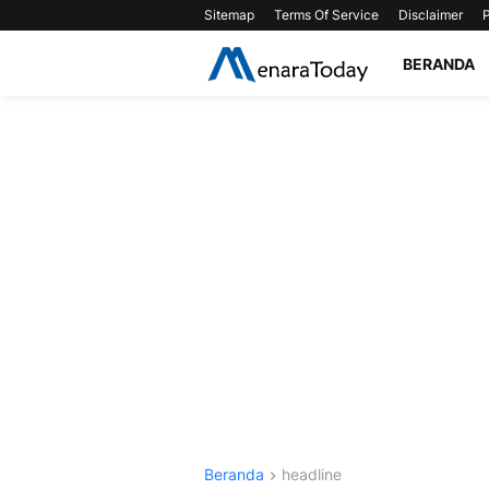
Sitemap
Terms Of Service
Disclaimer
P
BERANDA
Beranda
headline