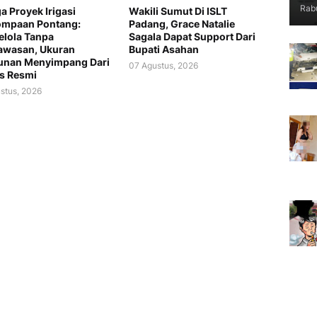
Rabu
a Proyek Irigasi
Wakili Sumut Di ISLT
ompaan Pontang:
Padang, Grace Natalie
lola Tanpa
Sagala Dapat Support Dari
awasan, Ukuran
Bupati Asahan
unan Menyimpang Dari
07 Agustus, 2026
s Resmi
stus, 2026