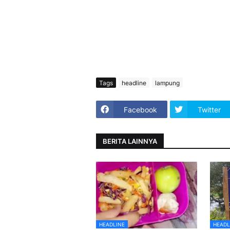
Tags
headline
lampung
Facebook
Twitter
BERITA LAINNYA
HEADLINE
HEADL