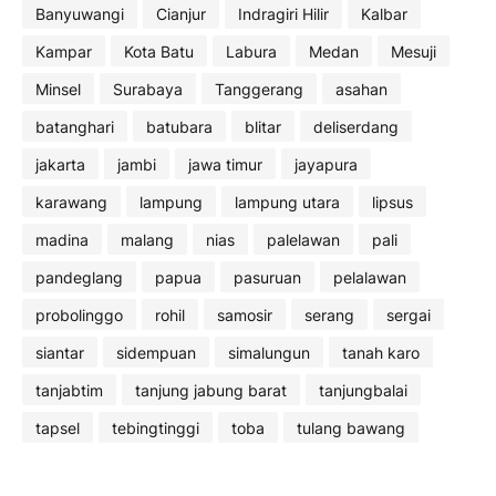
Banyuwangi
Cianjur
Indragiri Hilir
Kalbar
Kampar
Kota Batu
Labura
Medan
Mesuji
Minsel
Surabaya
Tanggerang
asahan
batanghari
batubara
blitar
deliserdang
jakarta
jambi
jawa timur
jayapura
karawang
lampung
lampung utara
lipsus
madina
malang
nias
palelawan
pali
pandeglang
papua
pasuruan
pelalawan
probolinggo
rohil
samosir
serang
sergai
siantar
sidempuan
simalungun
tanah karo
tanjabtim
tanjung jabung barat
tanjungbalai
tapsel
tebingtinggi
toba
tulang bawang