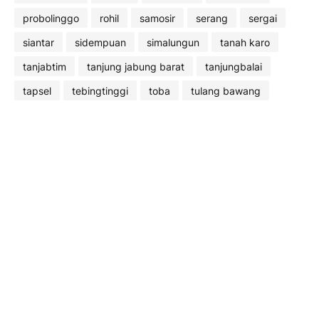
probolinggo
rohil
samosir
serang
sergai
siantar
sidempuan
simalungun
tanah karo
tanjabtim
tanjung jabung barat
tanjungbalai
tapsel
tebingtinggi
toba
tulang bawang