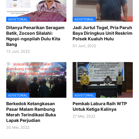
ADVETORIAL
ADVETORIAL
Ditanya Penarikan Seragam
Jadi Jurtul Togel, Pria Paruh
Batik, Zocson Silalahi:
Baya Diringkus Unit Reskrim
Ngopi-ngopilah Dulu Kita
Polsek Kualuh Hulu
Bang
01 Juni, 2022
13 Juni, 2022
ADVETORIAL
ADVETORIAL
Berkedok Ketangkasan
Pemkab Labura Raih WTP
Pasar Malam Rambung
Untuk Ketiga Kalinya
Merah Terindikasi Buka
27 Mei, 2022
Lapak Perjudian
30 Mei, 2022