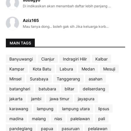
Di indikasikan akan menambah daftar lebih panjang ...
Aziz165
Mau tanya dong... boleh gak sih Jika keluarga korb...
MAIN TAGS
Banyuwangi
Cianjur
Indragiri Hilir
Kalbar
Kampar
Kota Batu
Labura
Medan
Mesuji
Minsel
Surabaya
Tanggerang
asahan
batanghari
batubara
blitar
deliserdang
jakarta
jambi
jawa timur
jayapura
karawang
lampung
lampung utara
lipsus
madina
malang
nias
palelawan
pali
pandeglang
papua
pasuruan
pelalawan