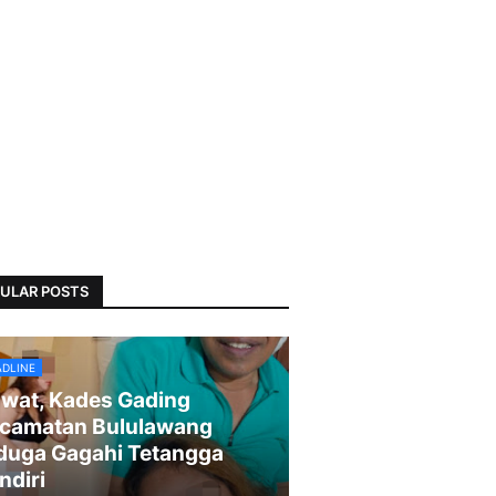
ULAR POSTS
ADLINE
wat, Kades Gading
camatan Bululawang
duga Gagahi Tetangga
ndiri