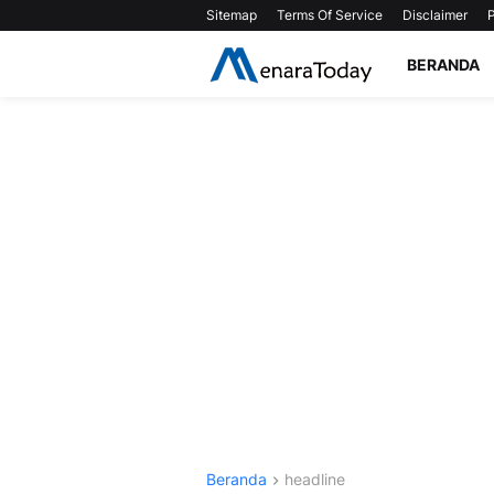
Sitemap
Terms Of Service
Disclaimer
P
BERANDA
Beranda
headline