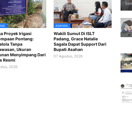
Seni
INE
ASAHAN.
a Proyek Irigasi
Wakili Sumut Di ISLT
ompaan Pontang:
Padang, Grace Natalie
lola Tanpa
Sagala Dapat Support Dari
awasan, Ukuran
Bupati Asahan
unan Menyimpang Dari
07 Agustus, 2026
s Resmi
stus, 2026