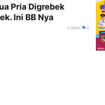
ua Pria Digrebek
k. Ini BB Nya
0
Dilihat
0