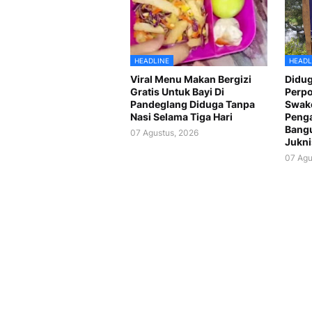
HEADLINE
HEADL
Viral Menu Makan Bergizi
Didug
Gratis Untuk Bayi Di
Perp
Pandeglang Diduga Tanpa
Swake
Nasi Selama Tiga Hari
Peng
Bang
07 Agustus, 2026
Jukni
07 Agu