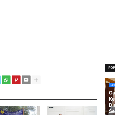
POP
HE
Ga
Ke
Di
Se