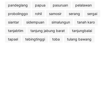
pandeglang
papua
pasuruan
pelalawan
probolinggo
rohil
samosir
serang
sergai
siantar
sidempuan
simalungun
tanah karo
tanjabtim
tanjung jabung barat
tanjungbalai
tapsel
tebingtinggi
toba
tulang bawang