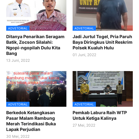
ADVETORIAL
ADVETORIAL
Ditanya Penarikan Seragam
Jadi Jurtul Togel, Pria Paruh
Batik, Zocson Silalahi:
Baya Diringkus Unit Reskrim
Ngopi-ngopilah Dulu Kita
Polsek Kualuh Hulu
Bang
01 Juni, 2022
13 Juni, 2022
ADVETORIAL
ADVETORIAL
Berkedok Ketangkasan
Pemkab Labura Raih WTP
Pasar Malam Rambung
Untuk Ketiga Kalinya
Merah Terindikasi Buka
27 Mei, 2022
Lapak Perjudian
30 Mei, 2022