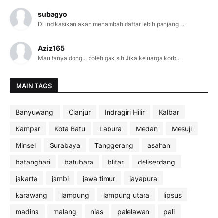
subagyo
Di indikasikan akan menambah daftar lebih panjang ...
Aziz165
Mau tanya dong... boleh gak sih Jika keluarga korb...
MAIN TAGS
Banyuwangi
Cianjur
Indragiri Hilir
Kalbar
Kampar
Kota Batu
Labura
Medan
Mesuji
Minsel
Surabaya
Tanggerang
asahan
batanghari
batubara
blitar
deliserdang
jakarta
jambi
jawa timur
jayapura
karawang
lampung
lampung utara
lipsus
madina
malang
nias
palelawan
pali