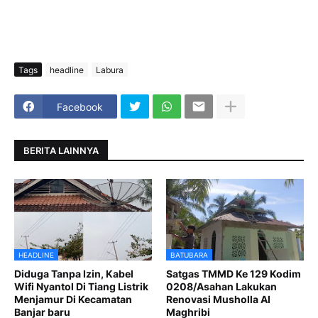
Tags
headline
Labura
Facebook
BERITA LAINNYA
HEADLINE
BATUBARA
Diduga Tanpa Izin, Kabel
Satgas TMMD Ke 129 Kodim
Wifi Nyantol Di Tiang Listrik
0208/Asahan Lakukan
Menjamur Di Kecamatan
Renovasi Musholla Al
Banjar baru
Maghribi