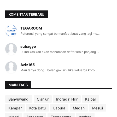
KOMENTAR TERBARU
TEGAROOM
Referensi yang sangat bermanfaat buat yang lagi me...
subagyo
Di indikasikan akan menambah daftar lebih panjang ...
Aziz165
Mau tanya dong... boleh gak sih Jika keluarga korb...
MAIN TAGS
Banyuwangi
Cianjur
Indragiri Hilir
Kalbar
Kampar
Kota Batu
Labura
Medan
Mesuji
Minsel
Surabaya
Tanggerang
asahan