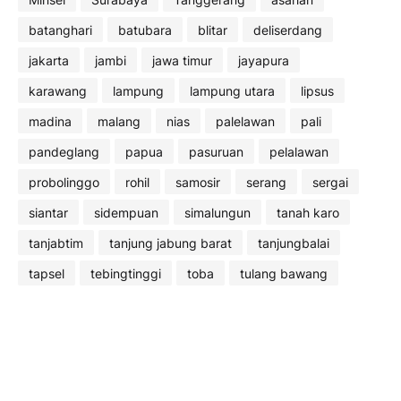
batanghari
batubara
blitar
deliserdang
jakarta
jambi
jawa timur
jayapura
karawang
lampung
lampung utara
lipsus
madina
malang
nias
palelawan
pali
pandeglang
papua
pasuruan
pelalawan
probolinggo
rohil
samosir
serang
sergai
siantar
sidempuan
simalungun
tanah karo
tanjabtim
tanjung jabung barat
tanjungbalai
tapsel
tebingtinggi
toba
tulang bawang